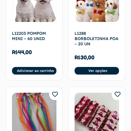
L12203 POMPOM
L1288
MINI – 60 UNID
BORBOLETINHA POA
– 20 UN
R$
44,00
R$
30,00
Adicionar ao carrinho
Ver opções