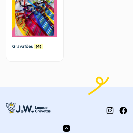
Gravatões
(4)