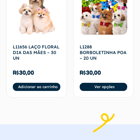
L11656 LAÇO FLORAL
L1288
DIA DAS MÃES – 30
BORBOLETINHA POA
UN
– 20 UN
R$
30,00
R$
30,00
Adicionar ao carrinho
Ver opções