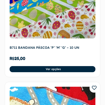
B711 BANDANA PÁSCOA ‘P’ ‘M’ ‘G’ – 10 UN
R$
25,00
Ver opções