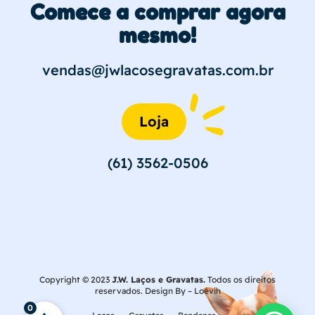
Comece a comprar agora
mesmo!
vendas@jwlacosegravatas.com.br
Loja
(61) 3562-0506
Copyright © 2023
J.W. Laços e Gravatas.
Todos os direitos
reservados. Design By –
Loévih
0