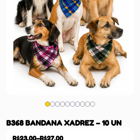
B368 BANDANA XADREZ – 10 UN
R$
23,00
–
R$
27,00