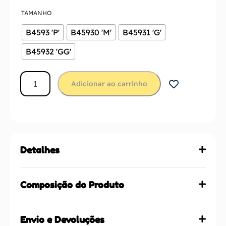
TAMANHO
B4593 'P'
B45930 'M'
B45931 'G'
B45932 'GG'
Adicionar ao carrinho
Detalhes
Composição do Produto
Envio e Devoluções