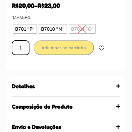
R$
20,00
–
R$
23,00
TAMANHO
B701 "P"
B7010 "M"
B7011 "G"
Adicionar ao carrinho
Detalhes
Composição do Produto
Envio e Devoluções