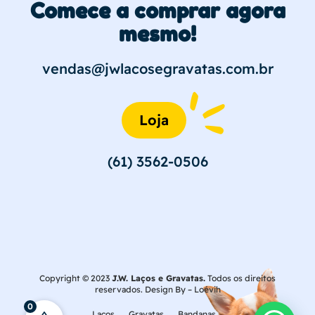
Comece a comprar agora
mesmo!
vendas@jwlacosegravatas.com.br
Loja
(61) 3562-0506
Copyright © 2023
J.W. Laços e Gravatas.
Todos os direitos
reservados. Design By –
Loévih
0
Laços
Gravatas
Bandanas