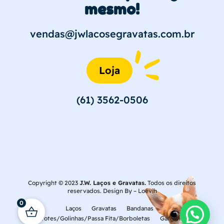
mesmo!
vendas@jwlacosegravatas.com.br
Loja
(61) 3562-0506
Copyright © 2023
J.W. Laços e Gravatas.
Todos os direitos
reservados. Design By –
Loévih
0
Laços
Gravatas
Bandanas
Laçarotes/Golinhas/Passa Fita/Borboletas
Gargantilhas