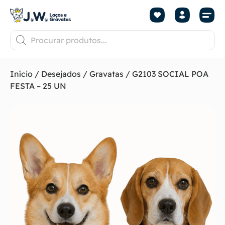
Início
/
Desejados
/
Gravatas
/ G2103 SOCIAL POA
FESTA – 25 UN