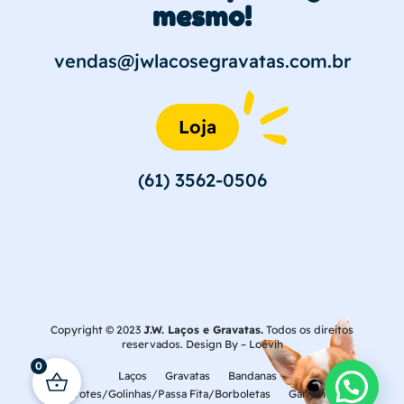
mesmo!
vendas@jwlacosegravatas.com.br
Loja
(61) 3562-0506
Copyright © 2023
J.W. Laços e Gravatas.
Todos os direitos
reservados. Design By –
Loévih
0
Laços
Gravatas
Bandanas
Laçarotes/Golinhas/Passa Fita/Borboletas
Gargantilhas