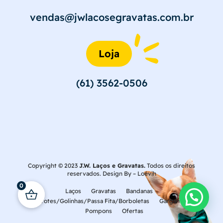
vendas@jwlacosegravatas.com.br
Loja
(61) 3562-0506
Copyright © 2023
J.W. Laços e Gravatas.
Todos os direitos
reservados. Design By –
Loévih
0
Laços
Gravatas
Bandanas
Laçarotes/Golinhas/Passa Fita/Borboletas
Gargantilhas
Pompons
Ofertas