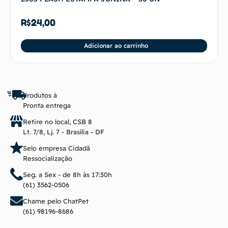
R$
24,00
Adicionar ao carrinho
Produtos à
Pronta entrega
Retire no local, CSB 8
Lt. 7/8, Lj. 7 - Brasília - DF
Selo empresa Cidadã
Ressocialização
Seg. a Sex - de 8h às 17:30h
(61) 3562-0506
Chame pelo ChatPet
(61) 98196-8686