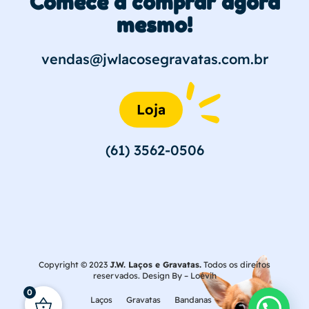
Comece a comprar agora
mesmo!
vendas@jwlacosegravatas.com.br
Loja
(61) 3562-0506
Copyright © 2023
J.W. Laços e Gravatas.
Todos os direitos
reservados. Design By –
Loévih
0
Laços
Gravatas
Bandanas