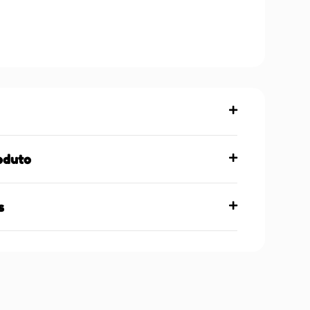
oduto
s