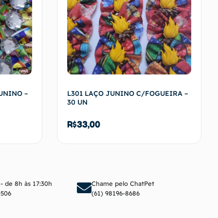
UNINO –
L301 LAÇO JUNINO C/FOGUEIRA –
30 UN
R$
33,00
arrinho
Adicionar ao carrinho
 - de 8h às 17:30h
Chame pelo ChatPet
0506
(61) 98196-8686