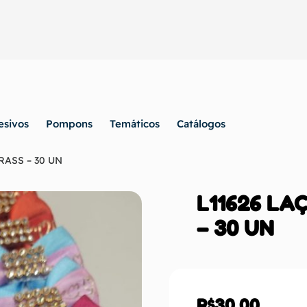
esivos
Pompons
Temáticos
Catálogos
RASS – 30 UN
L11626 LA
– 30 UN
R$
30,00