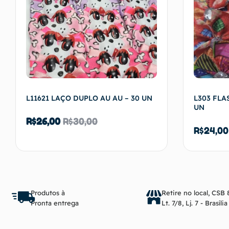
L11621 LAÇO DUPLO AU AU – 30 UN
L303 FLA
UN
R$
26,00
R$
30,00
R$
24,00
Adicionar ao carrinho
Produtos à
Retire no local, CSB 
Pronta entrega
Lt. 7/8, Lj. 7 - Brasíli