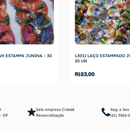
SH ESTAMPA JUNINA – 30
L3011 LAÇO ESTAMPADO J
30 UN
R$
23,00
Adicionar ao carrinho
Adicionar ao c
8
Selo empresa Cidadã
Seg. a Sex
a - DF
Ressocialização
(61) 3562-