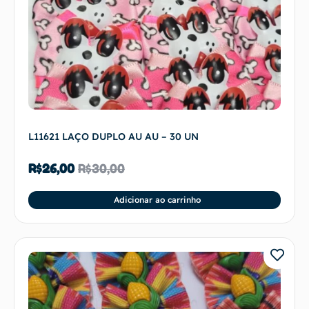
L11621 LAÇO DUPLO AU AU – 30 UN
R$
26,00
R$
30,00
Adicionar ao carrinho