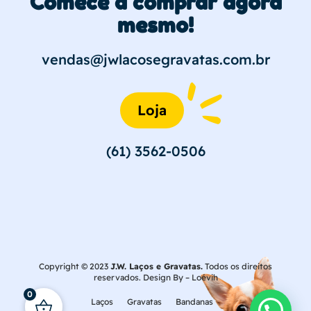
Comece a comprar agora
mesmo!
vendas@jwlacosegravatas.com.br
Loja
(61) 3562-0506
Copyright © 2023
J.W. Laços e Gravatas.
Todos os direitos
reservados. Design By –
Loévih
0
Laços
Gravatas
Bandanas