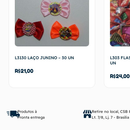
L3130 LAÇO JUNINO – 30 UN
L303 FLA
UN
R$
21,00
R$
24,00
Adicionar ao carrinho
Produtos à
Retire no local, CSB 
Pronta entrega
Lt. 7/8, Lj. 7 - Brasíli