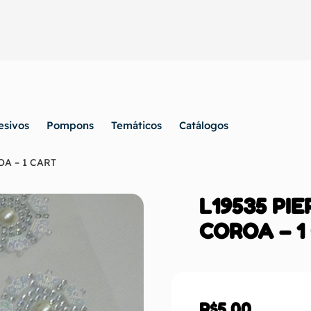
esivos
Pompons
Temáticos
Catálogos
A – 1 CART
L19535 PI
COROA – 1
R$
5,00