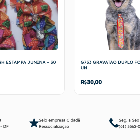
SH ESTAMPA JUNINA – 30
G733 GRAVATÃO DUPLO FO
UN
R$
30,00
Adicionar ao carrinho
Adicionar ao c
8
Selo empresa Cidadã
Seg. a Sex
a - DF
Ressocialização
(61) 3562-