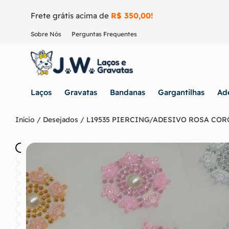
Frete grátis acima de
R$ 350,00!
Sobre Nós
Perguntas Frequentes
Laços
Gravatas
Bandanas
Gargantilhas
Ad
Início
/
Desejados
/ L19535 PIERCING/ADESIVO ROSA CORO