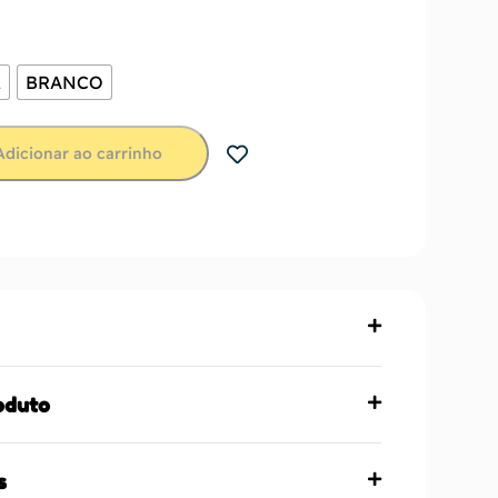
A
BRANCO
Adicionar ao carrinho
oduto
s