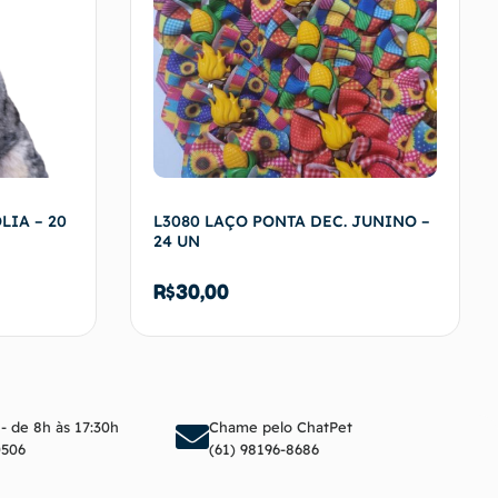
LIA – 20
L3080 LAÇO PONTA DEC. JUNINO –
24 UN
R$
30,00
arrinho
Adicionar ao carrinho
 - de 8h às 17:30h
Chame pelo ChatPet
0506
(61) 98196-8686