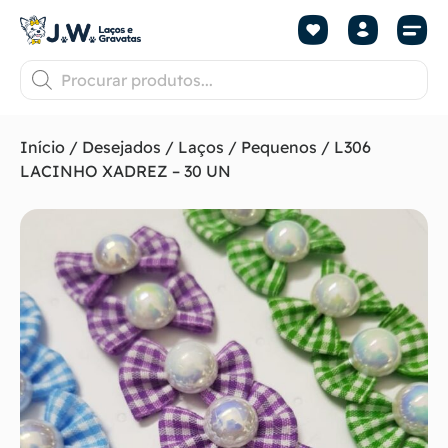
Início
/
Desejados
/
Laços
/
Pequenos
/ L306
LACINHO XADREZ – 30 UN