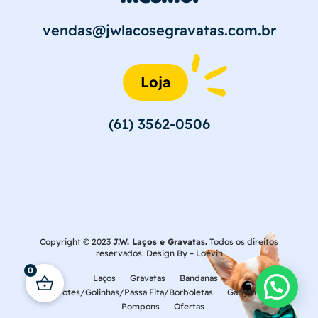
vendas@jwlacosegravatas.com.br
Loja
(61) 3562-0506
Copyright © 2023
J.W. Laços e Gravatas.
Todos os direitos
reservados. Design By –
Loévih
0
Laços
Gravatas
Bandanas
Laçarotes/Golinhas/Passa Fita/Borboletas
Gargantilhas
Pompons
Ofertas