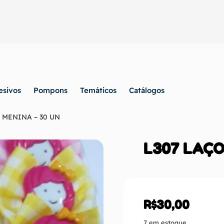
esivos
Pompons
Temáticos
Catálogos
 MENINA – 30 UN
L307 LAÇO
R$
30,00
7 em estoque