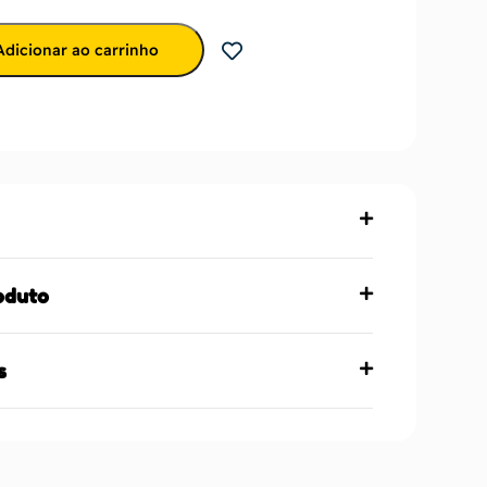
Adicionar ao carrinho
oduto
s