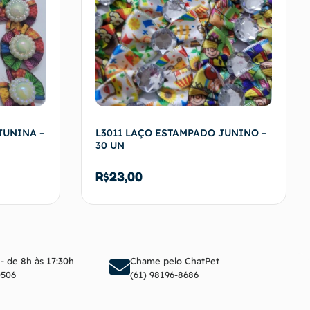
JUNINA –
L3011 LAÇO ESTAMPADO JUNINO –
30 UN
R$
23,00
arrinho
Adicionar ao carrinho
 - de 8h às 17:30h
Chame pelo ChatPet
0506
(61) 98196-8686