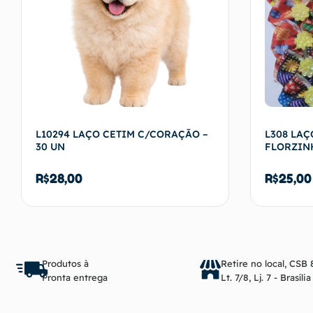
L10294 LAÇO CETIM C/CORAÇÃO –
L308 LAÇ
30 UN
FLORZINH
R$
28,00
R$
25,00
Adicionar ao carrinho
Produtos à
Retire no local, CSB 
Pronta entrega
Lt. 7/8, Lj. 7 - Brasíli