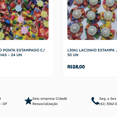
O PONTA ESTAMPADO C/
L3061 LACINHO ESTAMPA 
AS – 24 UN
50 UN
R$
28,00
Adicionar ao carrinho
Adicionar ao c
8
Selo empresa Cidadã
Seg. a Sex
a - DF
Ressocialização
(61) 3562-