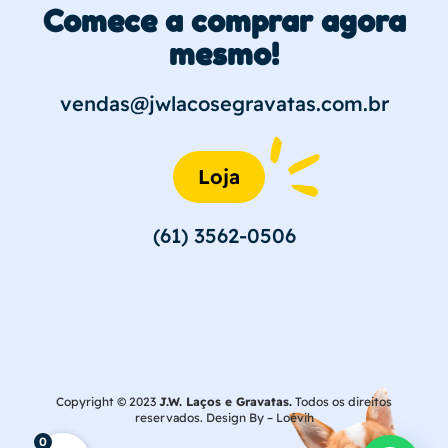
Comece a comprar agora
mesmo!
vendas@jwlacosegravatas.com.br
Loja
(61) 3562-0506
Copyright © 2023
J.W. Laços e Gravatas.
Todos os direitos
reservados. Design By –
Loévih
0