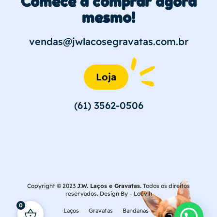
Comece a comprar agora
mesmo!
vendas@jwlacosegravatas.com.br
Loja
(61) 3562-0506
Copyright © 2023
J.W. Laços e Gravatas.
Todos os direitos
reservados. Design By –
Loévih
0
Laços
Gravatas
Bandanas