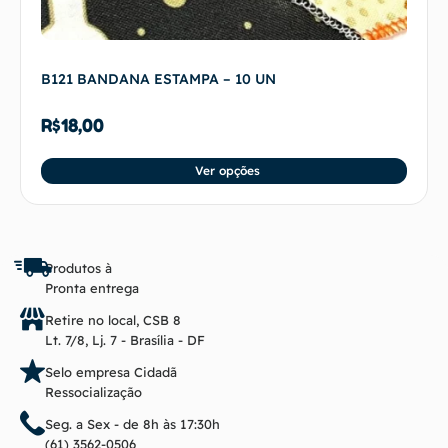
B121 BANDANA ESTAMPA – 10 UN
R$
18,00
Ver opções
Produtos à
Pronta entrega
Retire no local, CSB 8
Lt. 7/8, Lj. 7 - Brasília - DF
Selo empresa Cidadã
Ressocialização
Seg. a Sex - de 8h às 17:30h
(61) 3562-0506