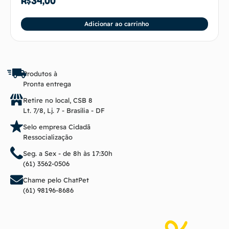
R$
34,00
Adicionar ao carrinho
Produtos à
Pronta entrega
Retire no local, CSB 8
Lt. 7/8, Lj. 7 - Brasília - DF
Selo empresa Cidadã
Ressocialização
Seg. a Sex - de 8h às 17:30h
(61) 3562-0506
Chame pelo ChatPet
(61) 98196-8686