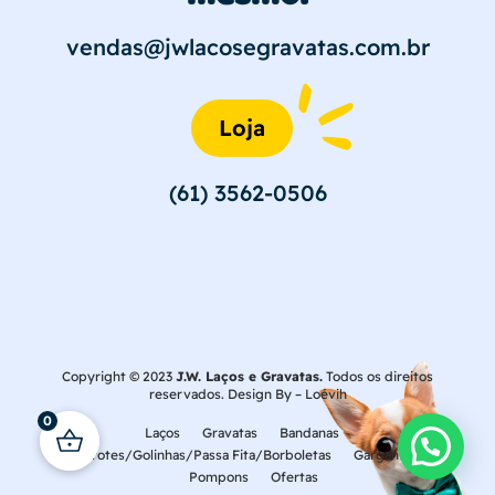
vendas@jwlacosegravatas.com.br
Loja
(61) 3562-0506
Copyright © 2023
J.W. Laços e Gravatas.
Todos os direitos
reservados. Design By –
Loévih
0
Laços
Gravatas
Bandanas
Laçarotes/Golinhas/Passa Fita/Borboletas
Gargantilhas
Pompons
Ofertas