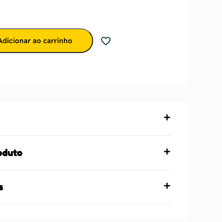
Adicionar ao carrinho
oduto
s