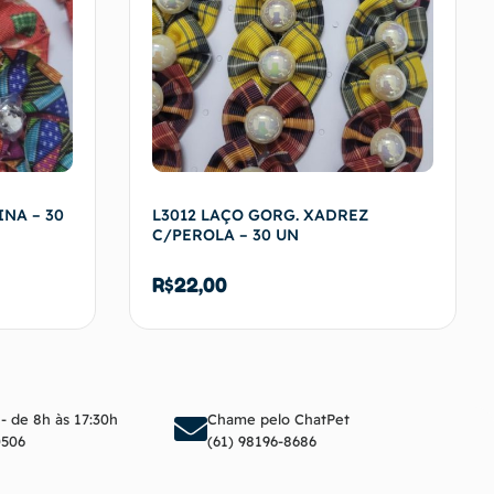
INA – 30
L3012 LAÇO GORG. XADREZ
C/PEROLA – 30 UN
R$
22,00
arrinho
Adicionar ao carrinho
 - de 8h às 17:30h
Chame pelo ChatPet
0506
(61) 98196-8686