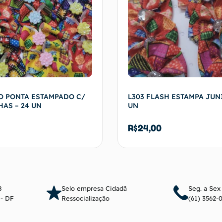
O PONTA ESTAMPADO C/
L303 FLASH ESTAMPA JUN
AS – 24 UN
UN
R$
24,00
Adicionar ao carrinho
Adicionar ao c
8
Selo empresa Cidadã
Seg. a Sex
a - DF
Ressocialização
(61) 3562-