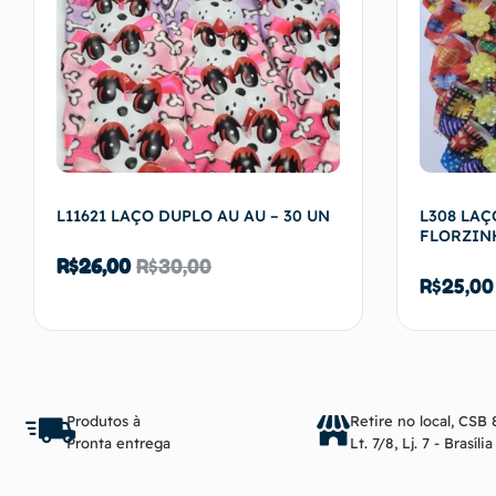
L11621 LAÇO DUPLO AU AU – 30 UN
L308 LAÇ
FLORZINH
R$
26,00
R$
30,00
R$
25,00
Adicionar ao carrinho
Produtos à
Retire no local, CSB 
Pronta entrega
Lt. 7/8, Lj. 7 - Brasíli