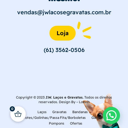
vendas@jwlacosegravatas.com.br
Loja
(61) 3562-0506
Copyright © 2023
J.W. Laços e Gravatas.
Todos os direitos
reservados. Design By –
Loévih
0
Laços
Gravatas
Bandanas
Laçarotes/Golinhas/Passa Fita/Borboletas
Gargantilhas
Pompons
Ofertas