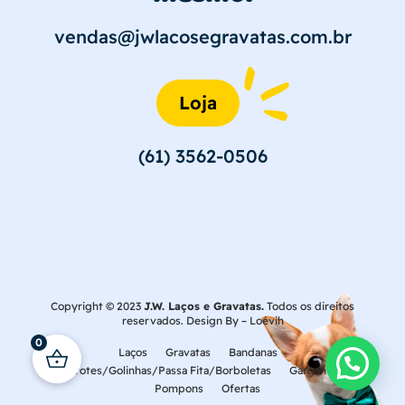
vendas@jwlacosegravatas.com.br
Loja
(61) 3562-0506
Copyright © 2023
J.W. Laços e Gravatas.
Todos os direitos
reservados. Design By –
Loévih
0
Laços
Gravatas
Bandanas
Laçarotes/Golinhas/Passa Fita/Borboletas
Gargantilhas
Pompons
Ofertas