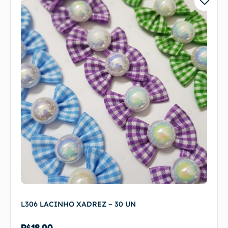
L306 LACINHO XADREZ – 30 UN
R$
18,00