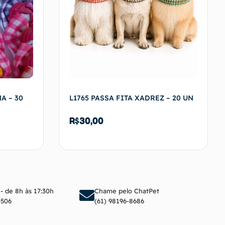
A – 30
L1765 PASSA FITA XADREZ – 20 UN
R$
30,00
arrinho
Adicionar ao carrinho
 - de 8h às 17:30h
Chame pelo ChatPet
0506
(61) 98196-8686