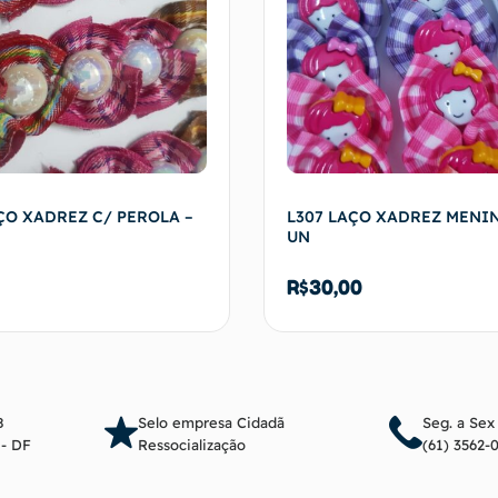
ÇO XADREZ C/ PEROLA –
L307 LAÇO XADREZ MENIN
UN
R$
30,00
Adicionar ao carrinho
Adicionar ao c
8
Selo empresa Cidadã
Seg. a Sex
a - DF
Ressocialização
(61) 3562-