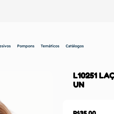
esivos
Pompons
Temáticos
Catálogos
L10251 LA
UN
R$
35,00