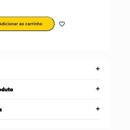
Adicionar ao carrinho
oduto
s