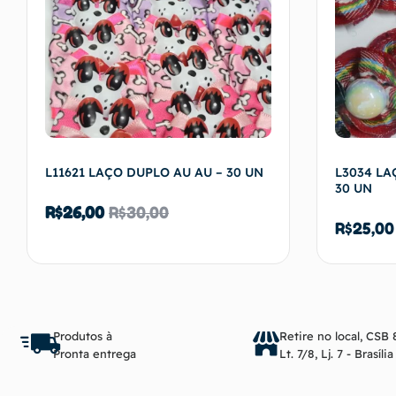
L11621 LAÇO DUPLO AU AU – 30 UN
L3034 LA
30 UN
R$
26,00
R$
30,00
R$
25,00
Adicionar ao carrinho
Produtos à
Retire no local, CSB 
Pronta entrega
Lt. 7/8, Lj. 7 - Brasíli