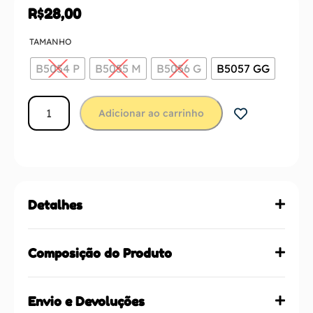
R$
28,00
TAMANHO
B5054 P
B5055 M
B5056 G
B5057 GG
Adicionar ao carrinho
Detalhes
Composição do Produto
Envio e Devoluções