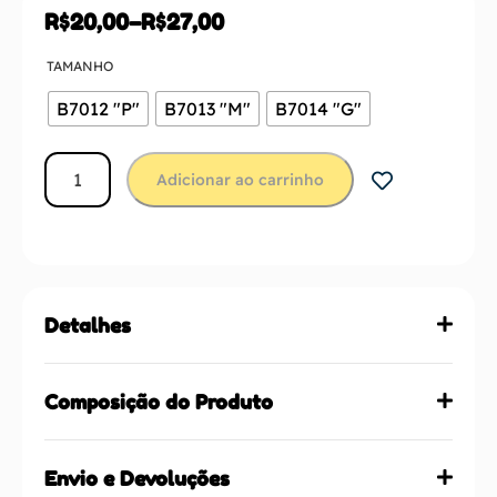
R$
20,00
–
R$
27,00
TAMANHO
B7012 "P"
B7013 "M"
B7014 "G"
Adicionar ao carrinho
Detalhes
Composição do Produto
Envio e Devoluções