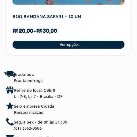
B131 BANDANA SAFARI – 10 UN
R$
20,00
–
R$
30,00
Ver opções
Produtos à
Pronta entrega
Retire no local, CSB 8
Lt. 7/8, Lj. 7 - Brasília - DF
Selo empresa Cidadã
Ressocialização
Seg. a Sex - de 8h às 17:30h
(61) 3562-0506