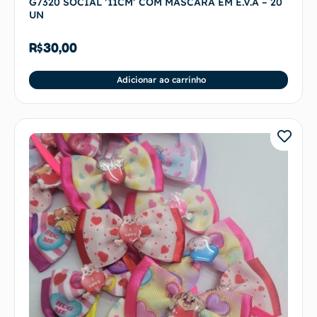
G7320 SOCIAL ’11CM’ COM MÁSCARA EM E.V.A – 20
UN
R$
30,00
Adicionar ao carrinho