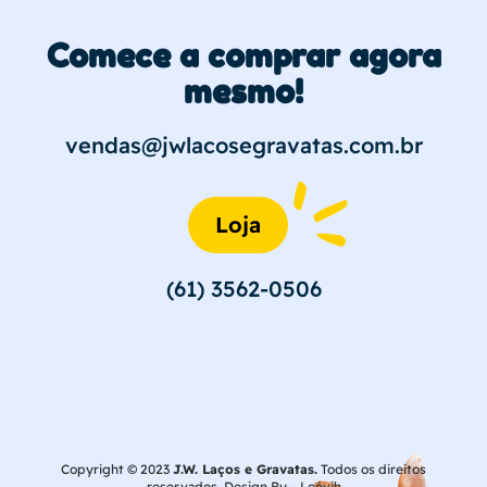
Comece a comprar agora
mesmo!
vendas@jwlacosegravatas.com.br
Loja
(61) 3562-0506
Copyright © 2023
J.W. Laços e Gravatas.
Todos os direitos
reservados. Design By –
Loévih