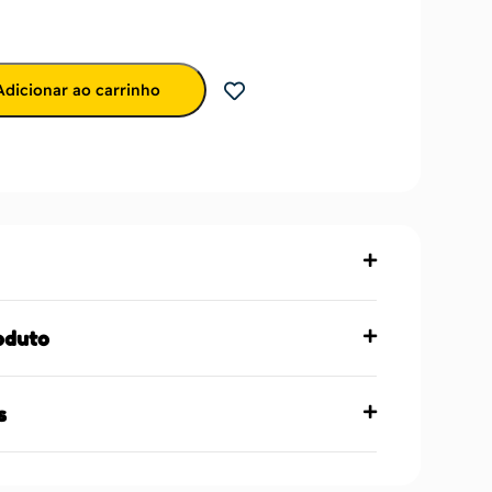
Adicionar ao carrinho
oduto
s