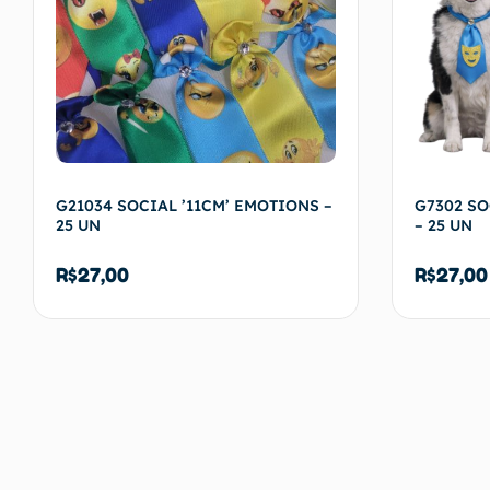
G21034 SOCIAL ’11CM’ EMOTIONS –
G7302 SO
25 UN
– 25 UN
R$
27,00
R$
27,00
Adicionar ao carrinho