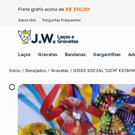
Frete grátis acima de
R$ 350,00!
Sobre Nós
Perguntas Frequentes
Laços
Gravatas
Bandanas
Gargantilhas
Ad
Início
/
Desejados
/
Gravatas
/ G3102 SOCIAL ’11CM’ ESTAM