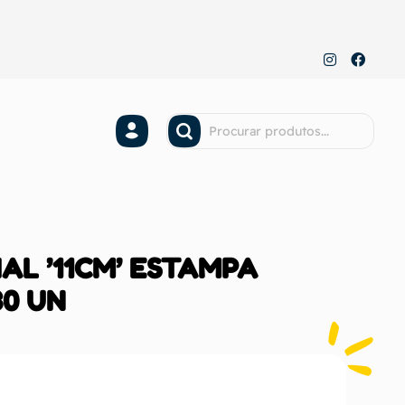
IAL ’11CM’ ESTAMPA
30 UN