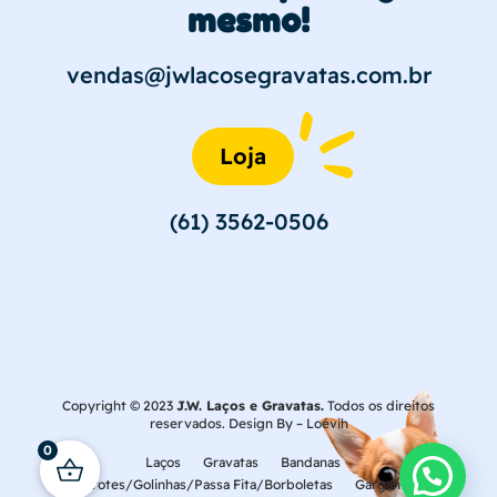
mesmo!
vendas@jwlacosegravatas.com.br
Loja
(61) 3562-0506
Copyright © 2023
J.W. Laços e Gravatas.
Todos os direitos
reservados. Design By –
Loévih
0
Laços
Gravatas
Bandanas
Laçarotes/Golinhas/Passa Fita/Borboletas
Gargantilhas