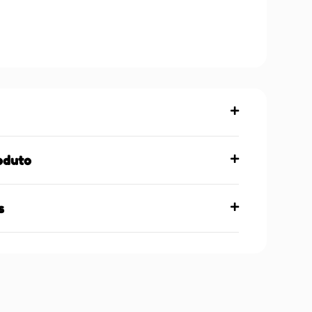
oduto
s