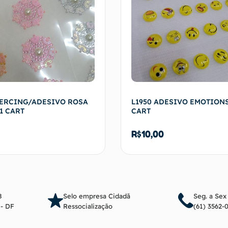
IERCING/ADESIVO ROSA
L1950 ADESIVO EMOTIONS
1 CART
CART
R$
10,00
Ver opções
Adicionar ao c
8
Selo empresa Cidadã
Seg. a Sex
a - DF
Ressocialização
(61) 3562-