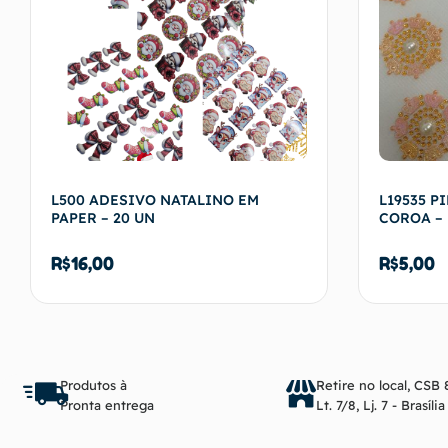
L500 ADESIVO NATALINO EM
L19535 P
PAPER – 20 UN
COROA – 
R$
16,00
R$
5,00
Ver opções
Produtos à
Retire no local, CSB 
Pronta entrega
Lt. 7/8, Lj. 7 - Brasíli