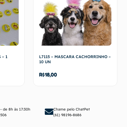
 – 1
L7115 – MASCARA CACHORRINHO –
10 UN
R$
18,00
arrinho
Adicionar ao carrinho
 - de 8h às 17:30h
Chame pelo ChatPet
0506
(61) 98196-8686