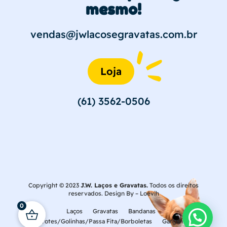
mesmo!
vendas@jwlacosegravatas.com.br
Loja
(61) 3562-0506
Copyright © 2023
J.W. Laços e Gravatas.
Todos os direitos
reservados. Design By –
Loévih
0
Laços
Gravatas
Bandanas
Laçarotes/Golinhas/Passa Fita/Borboletas
Gargantilhas