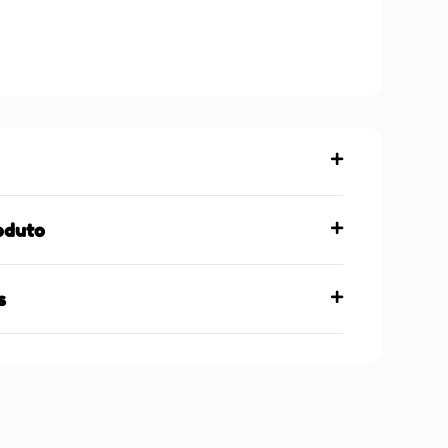
oduto
s