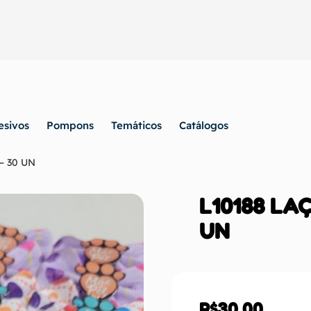
esivos
Pompons
Temáticos
Catálogos
– 30 UN
L10188 LA
UN
R$
30,00