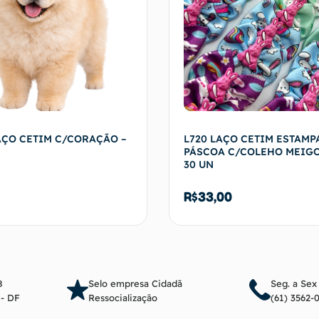
AÇO CETIM C/CORAÇÃO –
L720 LAÇO CETIM ESTAM
PÁSCOA C/COLEHO MEIGO
30 UN
R$
33,00
Adicionar ao carrinho
Adicionar ao c
8
Selo empresa Cidadã
Seg. a Sex
a - DF
Ressocialização
(61) 3562-