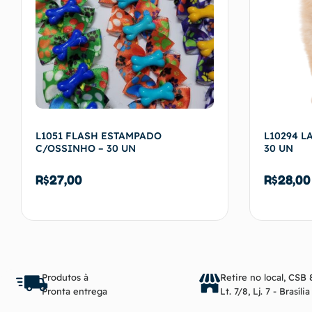
L1051 FLASH ESTAMPADO
L10294 L
C/OSSINHO – 30 UN
30 UN
R$
27,00
R$
28,00
Adicionar ao carrinho
Produtos à
Retire no local, CSB 
Pronta entrega
Lt. 7/8, Lj. 7 - Brasíli