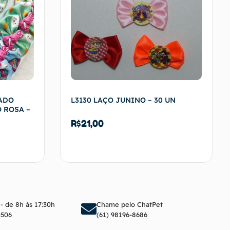
PADO
L3130 LAÇO JUNINO – 30 UN
 ROSA –
R$
21,00
arrinho
Adicionar ao carrinho
 - de 8h às 17:30h
Chame pelo ChatPet
0506
(61) 98196-8686