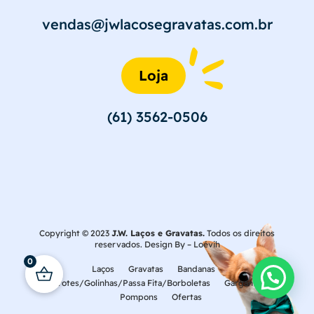
vendas@jwlacosegravatas.com.br
Loja
(61) 3562-0506
Copyright © 2023
J.W. Laços e Gravatas.
Todos os direitos
reservados. Design By –
Loévih
0
Laços
Gravatas
Bandanas
Laçarotes/Golinhas/Passa Fita/Borboletas
Gargantilhas
Pompons
Ofertas