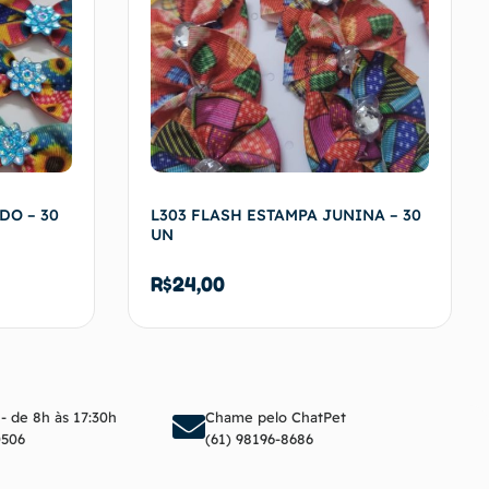
DO – 30
L303 FLASH ESTAMPA JUNINA – 30
UN
R$
24,00
arrinho
Adicionar ao carrinho
 - de 8h às 17:30h
Chame pelo ChatPet
0506
(61) 98196-8686