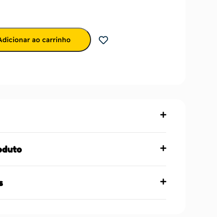
Adicionar ao carrinho
oduto
s