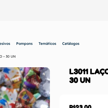
esivos
Pompons
Temáticos
Catálogos
 – 30 UN
L3011 LAÇ
30 UN
R$
23,00