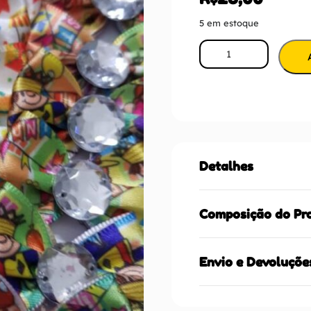
5 em estoque
Detalhes
Composição do Pr
Envio e Devoluçõe