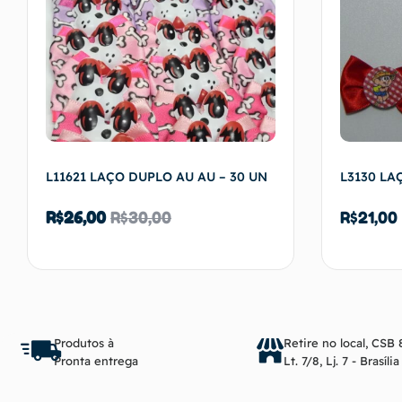
L11621 LAÇO DUPLO AU AU – 30 UN
L3130 LA
R$
26,00
R$
30,00
R$
21,00
Adicionar ao carrinho
Produtos à
Retire no local, CSB 
Pronta entrega
Lt. 7/8, Lj. 7 - Brasíli