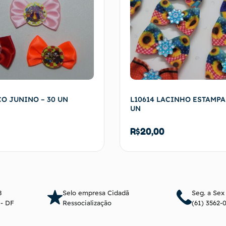
ÇO JUNINO – 30 UN
L10614 LACINHO ESTAMPA
UN
R$
20,00
Adicionar ao carrinho
Adicionar ao c
8
Selo empresa Cidadã
Seg. a Sex
a - DF
Ressocialização
(61) 3562-