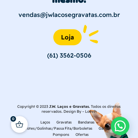
vendas@jwlacosegravatas.com.br
Loja
(61) 3562-0506
Copyright © 2023
J.W. Laços e Gravatas.
Todos os direitos
reservados. Design By –
Loévih
0
Laços
Gravatas
Bandanas
Laçarotes/Golinhas/Passa Fita/Borboletas
Gargantilhas
Pompons
Ofertas