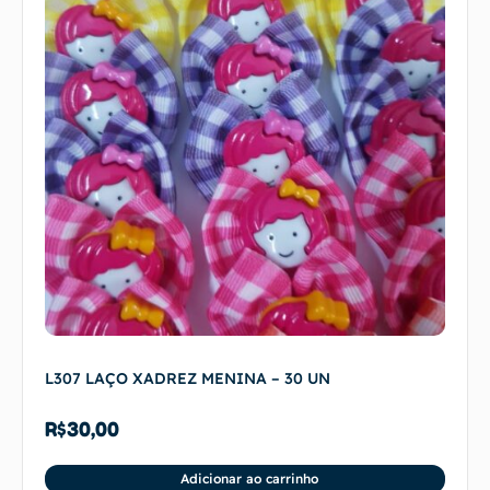
L307 LAÇO XADREZ MENINA – 30 UN
R$
30,00
Adicionar ao carrinho