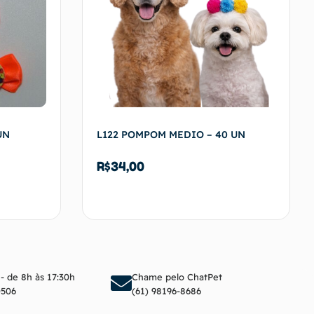
UN
L122 POMPOM MEDIO – 40 UN
R$
34,00
arrinho
Adicionar ao carrinho
 - de 8h às 17:30h
Chame pelo ChatPet
0506
(61) 98196-8686