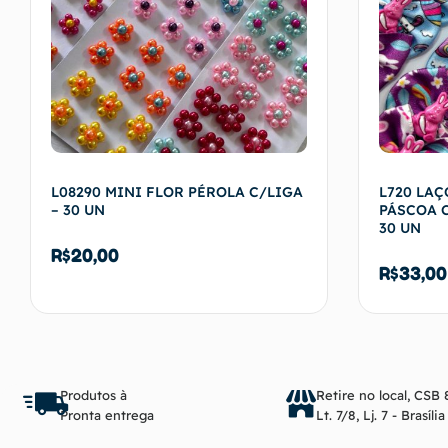
L08290 MINI FLOR PÉROLA C/LIGA
L720 LAÇ
– 30 UN
PÁSCOA 
30 UN
R$
20,00
R$
33,00
Ver opções
Produtos à
Retire no local, CSB 
Pronta entrega
Lt. 7/8, Lj. 7 - Brasíli