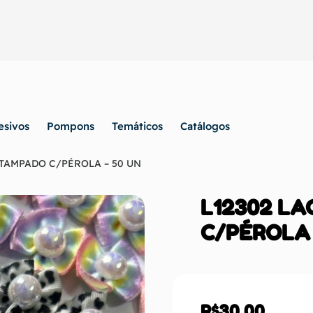
esivos
Pompons
Temáticos
Catálogos
STAMPADO C/PÉROLA – 50 UN
L12302 L
C/PÉROLA 
R$
30,00