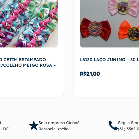
O CETIM ESTAMPADO
L3130 LAÇO JUNINO – 30 
C/COLEHO MEIGO ROSA –
R$
21,00
Adicionar ao carrinho
Adicionar ao c
8
Selo empresa Cidadã
Seg. a Sex
a - DF
Ressocialização
(61) 3562-