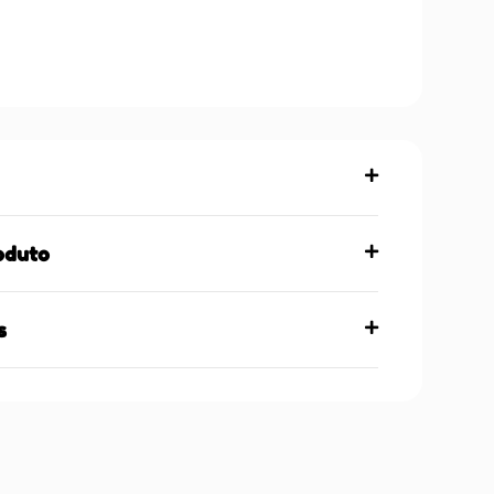
oduto
s