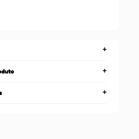
oduto
s