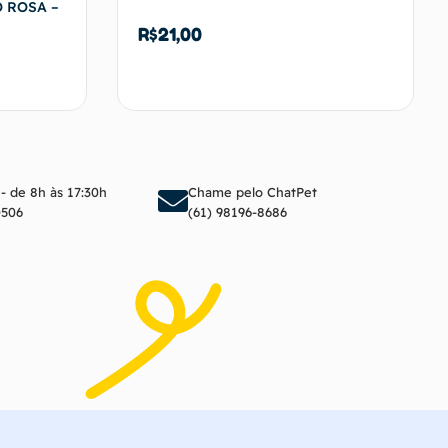
 ROSA –
R$
21,00
arrinho
Adicionar ao carrinho
 - de 8h às 17:30h
Chame pelo ChatPet
0506
(61) 98196-8686