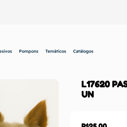
esivos
Pompons
Temáticos
Catálogos
L17620 PA
UN
R$
25,00