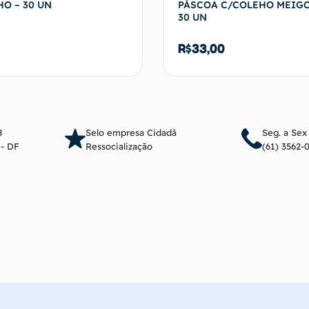
O – 30 UN
PÁSCOA C/COLEHO MEIGO
30 UN
R$
33,00
Adicionar ao carrinho
Adicionar ao c
8
Selo empresa Cidadã
Seg. a Sex
a - DF
Ressocialização
(61) 3562-