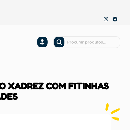
O XADREZ COM FITINHAS
ADES