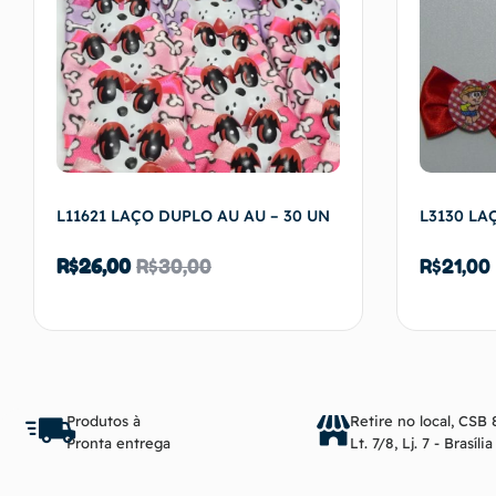
L11621 LAÇO DUPLO AU AU – 30 UN
L3130 LA
R$
26,00
R$
30,00
R$
21,00
Adicionar ao carrinho
Produtos à
Retire no local, CSB 
Pronta entrega
Lt. 7/8, Lj. 7 - Brasíli