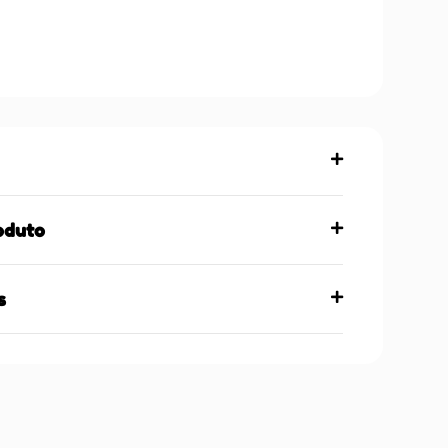
oduto
s