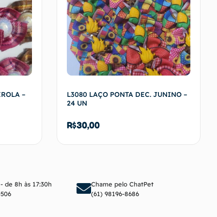
EROLA –
L3080 LAÇO PONTA DEC. JUNINO –
24 UN
R$
30,00
arrinho
Adicionar ao carrinho
 - de 8h às 17:30h
Chame pelo ChatPet
0506
(61) 98196-8686