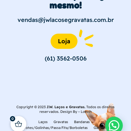
mesmo!
vendas@jwlacosegravatas.com.br
Loja
(61) 3562-0506
Copyright © 2023
J.W. Laços e Gravatas.
Todos os direitos
reservados. Design By –
Loévih
0
Laços
Gravatas
Bandanas
Laçarotes/Golinhas/Passa Fita/Borboletas
Gargantilhas