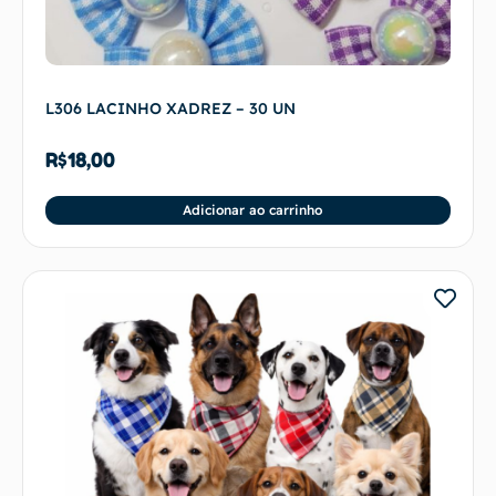
L306 LACINHO XADREZ – 30 UN
R$
18,00
Adicionar ao carrinho