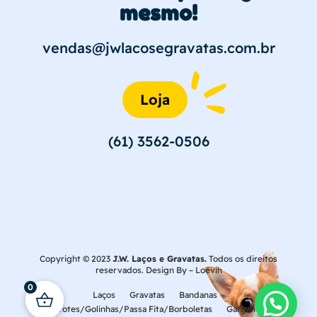
mesmo!
vendas@jwlacosegravatas.com.br
Loja
(61) 3562-0506
Copyright © 2023
J.W. Laços e Gravatas.
Todos os direitos
reservados. Design By –
Loévih
0
Laços
Gravatas
Bandanas
Laçarotes/Golinhas/Passa Fita/Borboletas
Gargantilhas