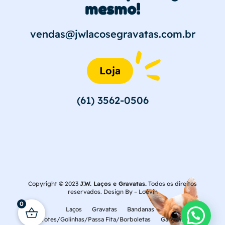
mesmo!
vendas@jwlacosegravatas.com.br
Loja
(61) 3562-0506
Copyright © 2023
J.W. Laços e Gravatas.
Todos os direitos
reservados. Design By –
Loévih
0
Laços
Gravatas
Bandanas
Laçarotes/Golinhas/Passa Fita/Borboletas
Gargantilhas