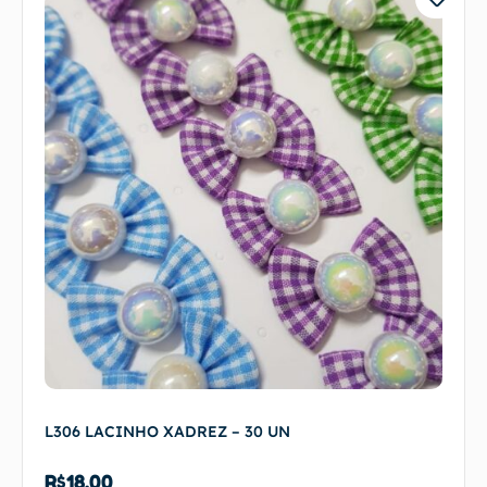
L306 LACINHO XADREZ – 30 UN
R$
18,00