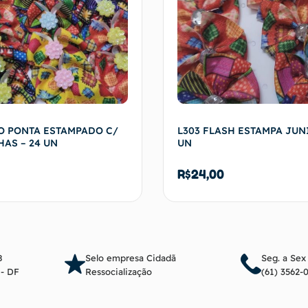
O PONTA ESTAMPADO C/
L303 FLASH ESTAMPA JUN
AS – 24 UN
UN
R$
24,00
Adicionar ao carrinho
Adicionar ao c
8
Selo empresa Cidadã
Seg. a Sex
a - DF
Ressocialização
(61) 3562-