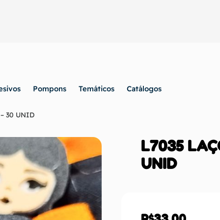
esivos
Pompons
Temáticos
Catálogos
– 30 UNID
L7035 LAÇ
UNID
R$
33,00