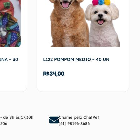
INA – 30
L122 POMPOM MEDIO – 40 UN
R$
34,00
arrinho
Adicionar ao carrinho
 - de 8h às 17:30h
Chame pelo ChatPet
0506
(61) 98196-8686