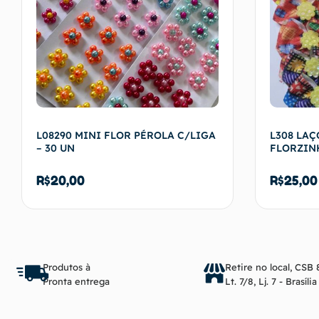
L08290 MINI FLOR PÉROLA C/LIGA
L308 LAÇ
– 30 UN
FLORZINH
R$
20,00
R$
25,00
Ver opções
Produtos à
Retire no local, CSB 
Pronta entrega
Lt. 7/8, Lj. 7 - Brasíli