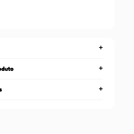
oduto
s