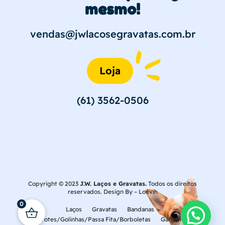
mesmo!
vendas@jwlacosegravatas.com.br
Loja
(61) 3562-0506
Copyright © 2023
J.W. Laços e Gravatas.
Todos os direitos
reservados. Design By –
Loévih
0
Laços
Gravatas
Bandanas
Laçarotes/Golinhas/Passa Fita/Borboletas
Gargantilhas