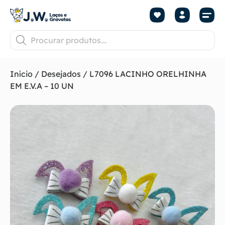
Início
/
Desejados
/ L7096 LACINHO ORELHINHA
EM E.V.A – 10 UN