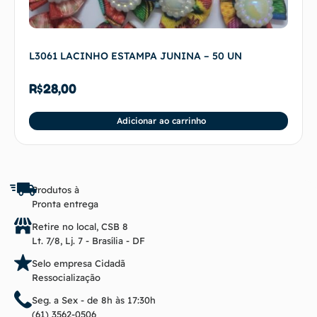
L3061 LACINHO ESTAMPA JUNINA – 50 UN
R$
28,00
Adicionar ao carrinho
Produtos à
Pronta entrega
Retire no local, CSB 8
Lt. 7/8, Lj. 7 - Brasília - DF
Selo empresa Cidadã
Ressocialização
Seg. a Sex - de 8h às 17:30h
(61) 3562-0506